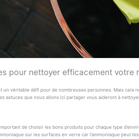
es pour nettoyer efficacement votre
t un véritable défi pour de nombreuses personnes. Mais cela ne
Les astuces que nous allons ici partager vous aideront à nettoye
mportant de choisir les bons produits pour chaque type d’envir
 ammoniaque sur les surfaces en verre car l’ammoniaque peut les 