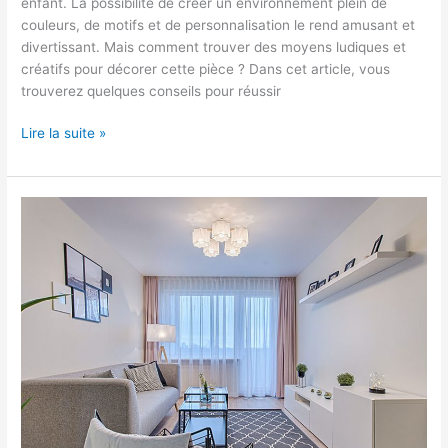
enfant. La possibilité de créer un environnement plein de
couleurs, de motifs et de personnalisation le rend amusant et
divertissant. Mais comment trouver des moyens ludiques et
créatifs pour décorer cette pièce ? Dans cet article, vous
trouverez quelques conseils pour réussir
Lire la suite »
Aménager
un
petit
espace
de
manière
optimale
:
les
astuces