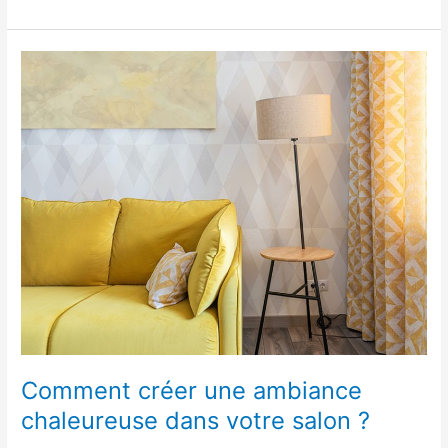
Comment
créer
une
ambiance
chaleureuse
dans
votre
salon
?
Comment créer une ambiance
chaleureuse dans votre salon ?