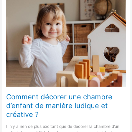
décorer
une
chambre
d’enfant
de
manière
ludique
et
créative
?
Comment décorer une chambre
d’enfant de manière ludique et
créative ?
Il n’y a rien de plus excitant que de décorer la chambre d’un