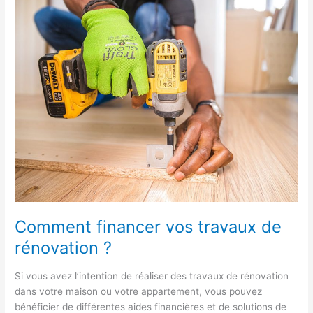
financer
vos
travaux
de
rénovation
?
Comment financer vos travaux de
rénovation ?
Si vous avez l’intention de réaliser des travaux de rénovation
dans votre maison ou votre appartement, vous pouvez
bénéficier de différentes aides financières et de solutions de