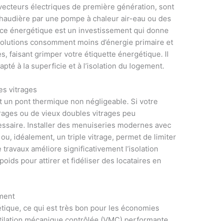
vecteurs électriques de première génération, sont
chaudière par une pompe à chaleur air-eau ou des
ce énergétique est un investissement qui donne
 solutions consomment moins d’énergie primaire et
s, faisant grimper votre étiquette énergétique. Il
pté à la superficie et à l’isolation du logement.
es vitrages
t un pont thermique non négligeable. Si votre
rages ou de vieux doubles vitrages peu
ssaire. Installer des menuiseries modernes avec
ou, idéalement, un triple vitrage, permet de limiter
e travaux améliore significativement l’isolation
oids pour attirer et fidéliser des locataires en
ement
étique, ce qui est très bon pour les économies
ntilation mécanique contrôlée (VMC) performante.